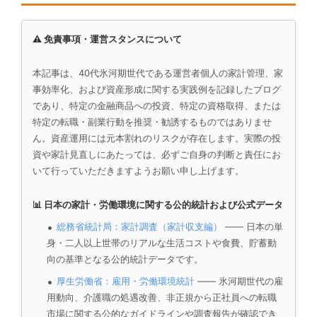
⚠️ 免責事項・運営スタンスについて
本記事は、40代氷河期世代である運営者個人の家計管理、家
事効率化、および資産形成に関する実践例を記録したブログ
であり、特定の金融商品への投資、特定の資格取得、または
特定の転職・副業行動を推奨・勧誘するものではありませ
ん。資産運用には元本割れのリスクが存在します。実際の投
資や家計見直しにあたっては、必ずご自身の判断と責任にお
いて行っていただきますようお願い申し上げます。
📊 日本の家計・労働環境に関する公的統計および公式データ
総務省統計局：家計調査（家計収支編）
—— 日本の単
身・二人以上世帯のリアルな生活コストや食費、貯蓄動
向の基準となる公的統計データです。
厚生労働省：雇用・労働環境統計
—— 氷河期世代の雇
用動向、介護職の処遇改善、非正規から正社員への転職
市場に関する公的なガイドラインや調査報告が確認でき