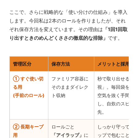
ここで、さらに戦略的な「使い分けの仕組み」を導入
します。今回私は2本のロールを作りましたが、それ
ぞれ保存方法を変えています。その理由は
「1回1回取
り出すときのめんどくささの徹底的な排除」
です。
管理区分
保存方法
メリットと採用理
① すぐ使い切
ファミリア容器に
秒で取り出せる「
る用
そのままダイレク
視」。毎回袋を開
(手前のロール)
ト収納
空気を抜く手間す
し、自炊のスピー
先。
② 長期キープ
ロールごと
しっかり守ってく
用
「アイラップ」
に
ップで包むことで