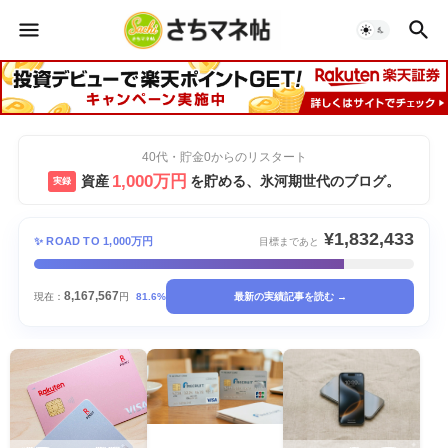
40代・貯金0からのリスタート
1,000万円
資産
を貯める、氷河期世代のブログ。
実録
¥1,832,433
✨ ROAD TO 1,000万円
目標まであと
8,167,567
現在：
円
81.6%
最新の実績記事を読む →