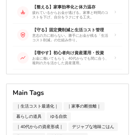
【整える】家事効率化と体力温存
self_improvement
chevron_right
疲れているからお金が逃げる。家事と時間のコ
ストを下げ、自分をラクにする工夫。
【守る】固定費削減と生活コスト管理
shield_with_heart
chevron_right
意志の力に頼らない。勝手にお金が残る「生活
コスト削減」の仕組み作り。
【増やす】初心者向け資産運用・投資
show_chart
chevron_right
お金に働いてもらう。40代からでも間に合う、
複利の力を活かした資産運用。
Main Tags
｜生活コスト最適化｜
｜家事の断捨離｜
暮らしの道具
ゆる自炊
｜40代からの資産形成｜
デジャブな地味ごはん