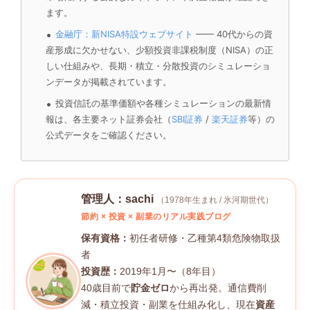
ます。
金融庁：新NISA特設ウェブサイト
—— 40代からの資
産形成に欠かせない、少額投資非課税制度（NISA）の正
しい仕組みや、長期・積立・分散投資のシミュレーショ
ンデータが掲載されています。
投資信託の基準価額や各種シミュレーションの最新情
報は、各主要ネット証券会社（
SBI証券
/
楽天証券
等）の
公式データをご確認ください。
管理人：sachi
（1978年生まれ / 氷河期世代）
節約 × 投資 × 副業のリアル実践ブログ
保有資格：
初任者研修・乙種第4類危険物取扱
者
投資歴：
2019年1月〜（8年目）
40歳目前で
貯金ゼロ
から再出発。通信費削
減・積立投資・副業を仕組み化し、現在
資産