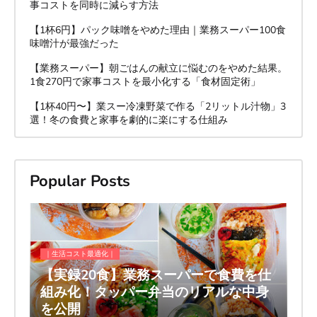
事コストを同時に減らす方法
【1杯6円】パック味噌をやめた理由｜業務スーパー100食
味噌汁が最強だった
【業務スーパー】朝ごはんの献立に悩むのをやめた結果。
1食270円で家事コストを最小化する「食材固定術」
【1杯40円〜】業スー冷凍野菜で作る「2リットル汁物」3
選！冬の食費と家事を劇的に楽にする仕組み
Popular Posts
｜生活コスト最適化｜
【実録20食】業務スーパーで食費を仕
組み化！タッパー弁当のリアルな中身
を公開