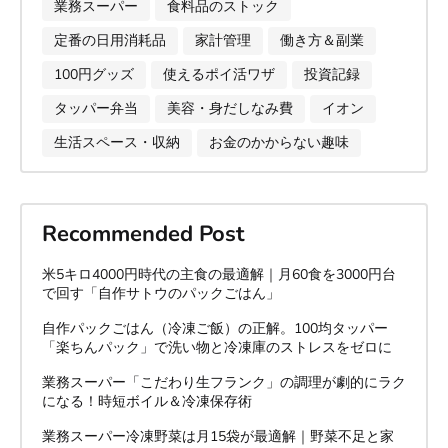
業務スーパー
食料品のストック
定番の日用消耗品
家計管理
働き方＆副業
100円グッズ
使えるポイ活ワザ
投資記録
タッパー弁当
美容・身だしなみ費
イオン
生活スペース・収納
お金のかからない趣味
Recommended Post
米5キロ4000円時代の主食の最適解｜月60食を3000円台
で回す「自作サトウのパックごはん」
自作パックごはん（冷凍ご飯）の正解。100均タッパー
「楽ちんパック」で洗い物と冷凍庫のストレスをゼロに
業務スーパー「こだわり生フランク」の調理が劇的にラク
になる！時短ボイル＆冷凍保存術
業務スーパー冷凍野菜は月15袋が最適解｜野菜不足と家