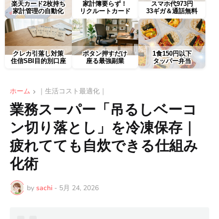
楽天カード2枚持ち
家計簿要らず！
スマホ代973円
家計管理の自動化
リクルートカード
33ギガ＆通話無料
クレカ引落し対策
ボタン押すだけ
1食150円以下
住信SBI目的別口座
座る最強副業
タッパー弁当
ホーム
｜生活コスト最適化｜
業務スーパー「吊るしベーコ
ン切り落とし」を冷凍保存｜
疲れてても自炊できる仕組み
化術
by
sachi
-
5月 24, 2026