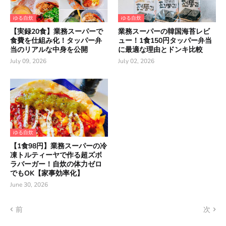
ゆる自炊
ゆる自炊
【実録20食】業務スーパーで
業務スーパーの韓国海苔レビ
食費を仕組み化！タッパー弁
ュー！1食150円タッパー弁当
当のリアルな中身を公開
に最適な理由とドンキ比較
July 09, 2026
July 02, 2026
ゆる自炊
【1食98円】業務スーパーの冷
凍トルティーヤで作る超ズボ
ラバーガー！自炊の体力ゼロ
でもOK【家事効率化】
June 30, 2026
前
次