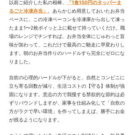
以前ご紹介した私の相棒、
「1食150円のタッパーま
るごと冷凍弁当」
。あらかじめ用意しておいたお弁当
ベースに、この冷凍ベーコンを冷凍庫から出して凍っ
たまま1〜2枚ポイッと上に載せて持っていくだけ。職
場のレンジでチンすれば、お弁当全体にじゅわっと旨
味が加わって、これだけで最高のご馳走に早変わりし
ます。朝のお弁当作りのハードルすら完全にゼロにな
りました。
自炊の心理的ハードルが下がると、自然とコンビニに
立ち寄る回数が減り、生活コストの【守る】体制が強
固になります。意志の力で我慢する禁欲的な節約は必
ずリバウンドしますが、家事を仕組み化して「自炊の
方がラクで早い環境」を作ってしまえば、勝手にお金
が残るようになります。