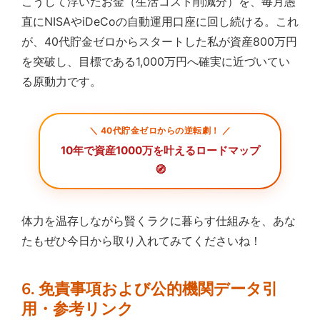
こうして浮いたお金（生活コスト削減分）を、毎月愚
直にNISAやiDeCoの自動運用口座に回し続ける。これ
が、40代貯金ゼロからスタートした私が資産800万円
を突破し、目標である1,000万円へ確実に近づいてい
る原動力です。
＼ 40代貯金ゼロからの逆転劇！ ／
10年で資産1000万を叶えるロードマップ
🧭
体力を温存しながら賢くラクに暮らす仕組みを、あな
たもぜひ今日から取り入れてみてくださいね！
6. 免責事項および公的機関データ引
用・参考リンク