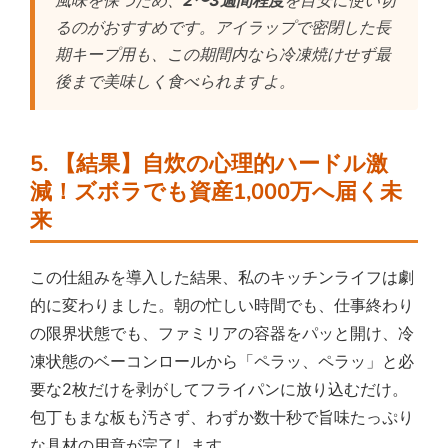
風味を保つため、
2〜3週間程度
を目安に使い切
るのがおすすめです。アイラップで密閉した長
期キープ用も、この期間内なら冷凍焼けせず最
後まで美味しく食べられますよ。
5. 【結果】自炊の心理的ハードル激
減！ズボラでも資産1,000万へ届く未
来
この仕組みを導入した結果、私のキッチンライフは劇
的に変わりました。朝の忙しい時間でも、仕事終わり
の限界状態でも、ファミリアの容器をパッと開け、冷
凍状態のベーコンロールから「ペラッ、ペラッ」と必
要な2枚だけを剥がしてフライパンに放り込むだけ。
包丁もまな板も汚さず、わずか数十秒で旨味たっぷり
な具材の用意が完了します。