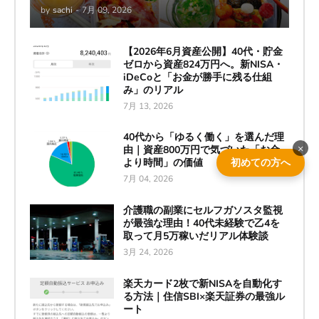
by
sachi
-
7月 09, 2026
【2026年6月資産公開】40代・貯金
ゼロから資産824万円へ。新NISA・
iDeCoと「お金が勝手に残る仕組
み」のリアル
7月 13, 2026
40代から「ゆるく働く」を選んだ理
×
由｜資産800万円で気づいた「お金
より時間」の価値
初めての方へ
7月 04, 2026
介護職の副業にセルフガソスタ監視
が最強な理由！40代未経験で乙4を
取って月5万稼いだリアル体験談
3月 24, 2026
楽天カード2枚で新NISAを自動化す
る方法｜住信SBI×楽天証券の最強ル
ート