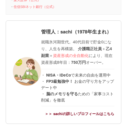
・
楽天証券（公式）
・
住信SBIネット銀行（公式）
管理人：sachi（1978年生まれ）
就職氷河期世代。40代目前で貯金0にな
り、人生を再構築。
介護職正社員
＋
乙4
副業
＋
資産形成の全自動化
により、現在
資産形成8年目：
750万円
オーバー。
・
NISA・iDeCo
で未来の自由を運用中
・
FP3級勉強中！
お金の守り方をアップ
デート中
・
脳のメモリを守る
ための「家事コスト
削減」を徹底
＞＞ sachiの詳しいプロフィールはこちら