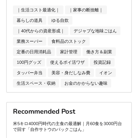
｜生活コスト最適化｜
｜家事の断捨離｜
暮らしの道具
ゆる自炊
｜40代からの資産形成｜
デジャブな地味ごはん
業務スーパー
食料品のストック
定番の日用消耗品
家計管理
働き方＆副業
100円グッズ
使えるポイ活ワザ
投資記録
タッパー弁当
美容・身だしなみ費
イオン
生活スペース・収納
お金のかからない趣味
Recommended Post
米5キロ4000円時代の主食の最適解｜月60食を3000円台
で回す「自作サトウのパックごはん」