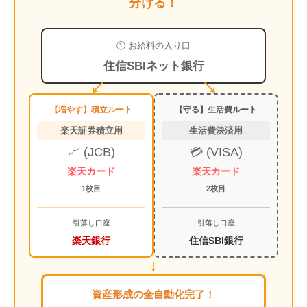
分ける！
① お給料の入り口
住信SBIネット銀行
↙️
↘️
【増やす】積立ルート
【守る】生活費ルート
楽天証券積立用
生活費決済用
📈 (JCB)
💳 (VISA)
楽天カード
楽天カード
1枚目
2枚目
引落し口座
引落し口座
楽天銀行
住信SBI銀行
↓
資産形成の全自動化完了！