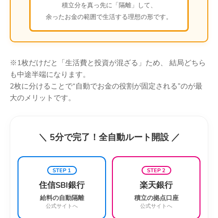
積立分を真っ先に「隔離」して、
余ったお金の範囲で生活する理想の形です。
※1枚だけだと「生活費と投資が混ざる」ため、 結局どちら
も中途半端になります。
2枚に分けることで“自動でお金の役割が固定される”のが最
大のメリットです。
＼ 5分で完了！全自動ルート開設 ／
STEP 1
STEP 2
住信SBI銀行
楽天銀行
給料の自動隔離
積立の拠点口座
公式サイトへ
公式サイトへ