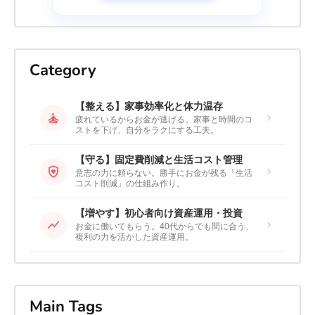
Category
【整える】家事効率化と体力温存
self_improvement
chevron_right
疲れているからお金が逃げる。家事と時間のコ
ストを下げ、自分をラクにする工夫。
【守る】固定費削減と生活コスト管理
shield_with_heart
chevron_right
意志の力に頼らない。勝手にお金が残る「生活
コスト削減」の仕組み作り。
【増やす】初心者向け資産運用・投資
show_chart
chevron_right
お金に働いてもらう。40代からでも間に合う、
複利の力を活かした資産運用。
Main Tags