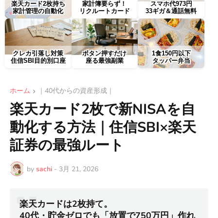
楽天カード2枚持ち
家計簿要らず！
スマホ代973円
家計管理の自動化
リクルートカード
33ギガ＆通話無料
クレカ引落し対策
ボタン押すだけ
1食150円以下
住信SBI目的別口座
座る最強副業
タッパー弁当
ホーム
｜40代からの資産形成｜
楽天カード2枚で新NISAを自
動化する方法｜住信SBI×楽天
証券の最強ルート
by
sachi
-
3月 21, 2026
楽天カードは2枚持て。
40代・貯金ゼロでも「放置で750万円」作れ