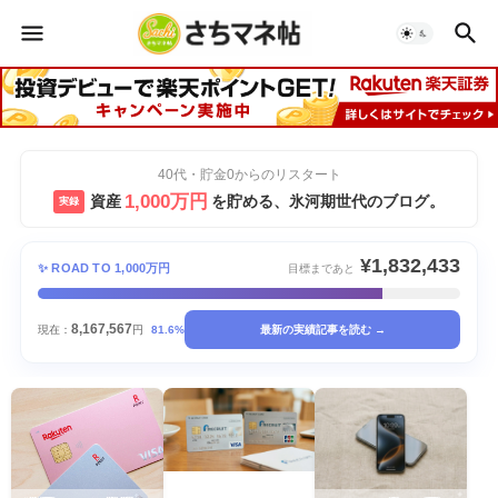
40代・貯金0からのリスタート
1,000万円
資産
を貯める、氷河期世代のブログ。
実録
¥1,832,433
✨ ROAD TO 1,000万円
目標まであと
8,167,567
現在：
円
81.6%
最新の実績記事を読む →