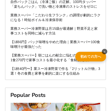
自作パックごはん（冷凍ご飯）の正解。100均タッパー
「楽ちんパック」で洗い物と冷凍庫のストレスをゼロに
業務スーパー「こだわり生フランク」の調理が劇的にラク
になる！時短ボイル＆冷凍保存術
業務スーパー冷凍野菜は月15袋が最適解｜野菜不足と家
事コストを同時に減らす方法
【1杯6円】パック味噌をやめた理由｜業務スーパー100食
味噌汁が最強だった
×
【業務スーパー】朝ごはんの献立に悩むのをやめた結果。
初めての方へ
1食270円で家事コストを最小化する「食材固定術」
【1杯40円〜】業スー冷凍野菜で作る「2リットル汁物」3
選！冬の食費と家事を劇的に楽にする仕組み
Popular Posts