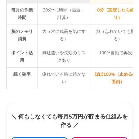
毎月の作業
30分〜1時間（振込・
0分（設定したら終わ
時間
計算）
り）
脳のメモリ
大（常に残高を気にす
無（忘れていても貯
消費
る）
る）
ポイント活
無駄遣いや失効のリス
100%自動で再投資
用
クあり
続く確率
疲れている時に続かな
ほぼ100%（止めるの
い
面倒）
＼ 何もしなくても毎月5万円が貯まる仕組みを
作る ／