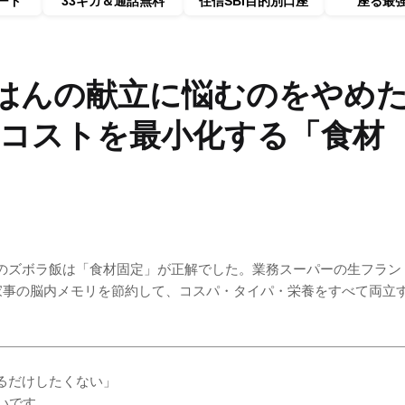
ード
33ギガ＆通話無料
住信SBI目的別口座
座る最
はんの献立に悩むのをやめ
事コストを最小化する「食材
のズボラ飯は「食材固定」が正解でした。業務スーパーの生フラン
。家事の脳内メモリを節約して、コスパ・タイパ・栄養をすべて両立
るだけしたくない」
いです。