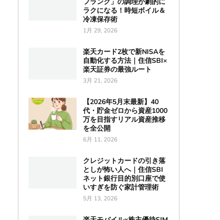
フランク」の調理が劇的に
ラクになる！時短ボイル＆
冷凍保存術
1月 29, 2026
楽天カード2枚で新NISAを
自動化する方法｜住信SBI×
楽天証券の最強ルート
3月 21, 2026
【2026年5月末最新】40
代・貯金ゼロから資産1000
万を目指すリアル資産推移
を全公開
6月 11, 2026
クレジットカードの引き落
としが怖い人へ｜住信SBI
ネット銀行目的別口座で使
いすぎを防ぐ家計管理術
5月 13, 2026
楽天モバイル×株主優待SIM