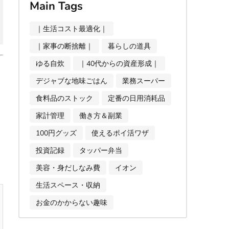
Main Tags
｜生活コスト最適化｜
｜家事の断捨離｜
暮らしの道具
ゆる自炊
｜40代からの資産形成｜
デジャブな地味ごはん
業務スーパー
食料品のストック
定番の日用消耗品
家計管理
働き方＆副業
100円グッズ
使えるポイ活ワザ
投資記録
タッパー弁当
美容・身だしなみ費
イオン
生活スペース・収納
お金のかからない趣味