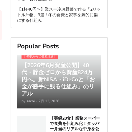
【1杯40円〜】業スー冷凍野菜で作る「2リッ
トル汁物」3選！冬の食費と家事を劇的に楽
にする仕組み
Popular Posts
｜40代からの資産形成｜
【2026年6月資産公開】40
代・貯金ゼロから資産824万
円へ。新NISA・iDeCoと「お
金が勝手に残る仕組み」のリ
アル
by
sachi
-
7月 13, 2026
【実録20食】業務スーパー
で食費を仕組み化！タッパ
ー弁当のリアルな中身を公