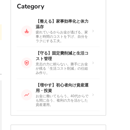
Category
【整える】家事効率化と体力
温存
self_improvement
chevron_right
疲れているからお金が逃げる。家
事と時間のコストを下げ、自分を
ラクにする工夫。
【守る】固定費削減と生活コ
スト管理
shield_with_heart
chevron_right
意志の力に頼らない。勝手にお金
が残る「生活コスト削減」の仕組
み作り。
【増やす】初心者向け資産運
用・投資
show_chart
chevron_right
お金に働いてもらう。40代からで
も間に合う、複利の力を活かした
資産運用。