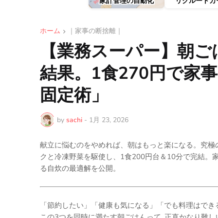
家計管理の自動化
リクルートカ
ホーム
｜家事の断捨離｜
【業務スーパー】朝ご
結果。1食270円で家
固定術」
by
sachi
-
1月 23, 2026
献立に悩むのをやめれば、朝はもっと楽になる。究極
クと冷凍野菜を駆使し、1食200円台＆10分で完結
る自炊の最適解を公開。
「節約したい」「健康も気になる」「でも料理はでき
この3つを同時に満たす朝ごはんって, 正直かなり難し