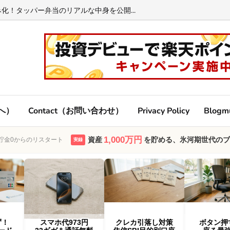
化！タッパー弁当のリアルな中身を公開...
方へ）
Contact（お問い合わせ）
Privacy Policy
Blogm
1,000万円
資産
を貯める、氷河期世代のブ
・貯金0からのリスタート
実録
ず！
スマホ代973円
クレカ引落し対策
ボタン押