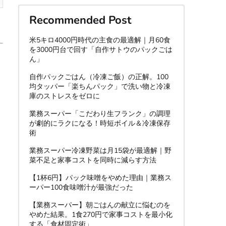
Recommended Post
米5キロ4000円時代の主食の最適解｜月60食
を3000円台で回す「自作サトウのパックごは
ん」
自作パックごはん（冷凍ご飯）の正解。100
均タッパー「楽ちんパック」で洗い物と冷凍
庫のストレスをゼロに
業務スーパー「こだわり生フランク」の調理
が劇的にラクになる！時短ボイル＆冷凍保存
術
業務スーパー冷凍野菜は月15袋が最適解｜野
菜不足と家事コストを同時に減らす方法
【1杯6円】パック味噌をやめた理由｜業務ス
ーパー100食味噌汁が最強だった
【業務スーパー】朝ごはんの献立に悩むのを
やめた結果。1食270円で家事コストを最小化
する「食材固定術」