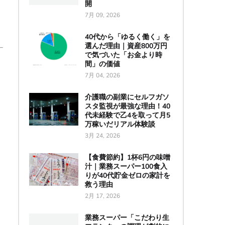
開
7月 09, 2026
40代から「ゆるく働く」を
選んだ理由｜資産800万円
で気づいた「お金より時
間」の価値
7月 04, 2026
介護職の副業にセルフガソ
スタ監視が最強な理由！40
代未経験で乙4を取って月5
万稼いだリアル体験談
3月 24, 2026
【食費節約】1杯6円の味噌
汁｜業務スーパー100食入
りが40代貯金ゼロの家計を
救う理由
2月 17, 2026
業務スーパー「こだわり生