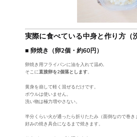
実際に食べている中身と作り方（
■ 卵焼き（卵2個・約60円）
卵焼き用フライパンに油を入れて温め,
そこに
直接卵を2個落とします
。
黄身を崩して軽く混ぜるだけです。
ボウルは使いません。
洗い物は極力増やさない。
半分くらい火が通ったら折りたたみ（面倒なので巻き
好みの焼き具合になるまで焼きます。