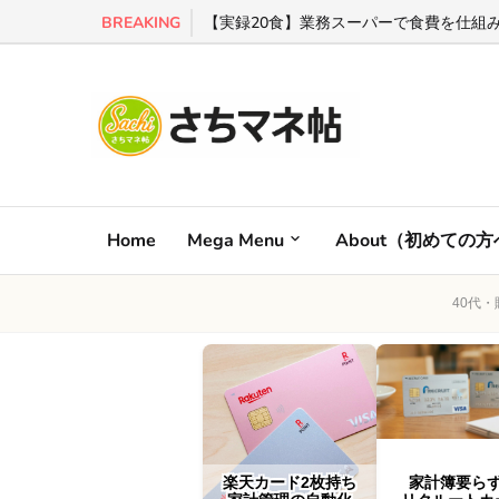
BREAKING
【実録20食】業務スーパーで食費を仕組み
Home
Mega Menu
About（初めての
40代
楽天カード2枚持ち
家計簿要ら