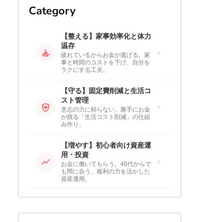
Category
【整える】家事効率化と体力
温存
self_improvement
chevron_right
疲れているからお金が逃げる。家
事と時間のコストを下げ、自分を
ラクにする工夫。
【守る】固定費削減と生活コ
スト管理
shield_with_heart
chevron_right
意志の力に頼らない。勝手にお金
が残る「生活コスト削減」の仕組
み作り。
【増やす】初心者向け資産運
用・投資
show_chart
chevron_right
お金に働いてもらう。40代からで
も間に合う、複利の力を活かした
資産運用。