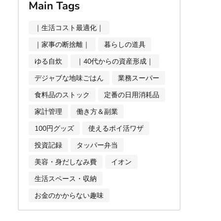
Main Tags
｜生活コスト最適化｜
｜家事の断捨離｜
暮らしの道具
ゆる自炊
｜40代からの資産形成｜
デジャブな地味ごはん
業務スーパー
食料品のストック
定番の日用消耗品
家計管理
働き方＆副業
100円グッズ
使えるポイ活ワザ
投資記録
タッパー弁当
美容・身だしなみ費
イオン
生活スペース・収納
お金のかからない趣味