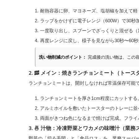
耐熱容器に卵、マヨネーズ、塩胡椒を加えて軽
ラップをかけずに電子レンジ（600W）で30秒
一度取り出し、スプーンでざっくりと混ぜる（
再度レンジに戻し、様子を見ながら30秒〜60
洗い物削減のポイント：
完成後の洗い物は、この
2. 🥓 メイン：焼きランチョンミート（トース
ランチョンミートは、開封しなければ常温保存可能
ランチョンミートを厚さ1cm程度にカットする
アルミホイルを敷いたトースターのトレーに並
両面がきつね色になるまで焼けば完成。フライ
3. 🍜 汁物：冷凍野菜とワカメの味噌汁（業
野菜の「切る手間」と「食品ロス」を、業務スーパ