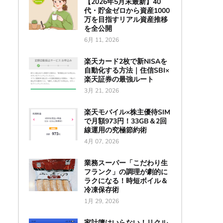
【2026年5月末最新】40
代・貯金ゼロから資産1000
万を目指すリアル資産推移
を全公開
6月 11, 2026
楽天カード2枚で新NISAを
自動化する方法｜住信SBI×
楽天証券の最強ルート
3月 21, 2026
楽天モバイル×株主優待SIM
で月額973円！33GB＆2回
線運用の究極節約術
4月 07, 2026
業務スーパー「こだわり生
フランク」の調理が劇的に
ラクになる！時短ボイル＆
冷凍保存術
1月 29, 2026
家計簿はいらない！リクル