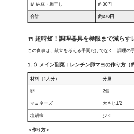
🥢 納豆・梅干し
約30円
合計
約270円
🍴 超時短！調理器具を極限まで減らす
この食事は、献立を考える手間だけでなく、調理の
1. 🥚 メイン副菜：レンチン卵マヨの作り方（
材料（1人分）
分量
卵
2個
マヨネーズ
大さじ1/2
塩胡椒
少々
＜作り方＞