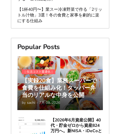
【1杯40円〜】業スー冷凍野菜で作る「2リッ
トル汁物」3選！冬の食費と家事を劇的に楽
にする仕組み
Popular Posts
｜生活コスト最適化｜
【実録20食】業務スーパーで
食費を仕組み化！タッパー弁
当のリアルな中身を公開
by
sachi
-
7月 09, 2026
【2026年6月資産公開】40
代・貯金ゼロから資産824
万円へ。新NISA・iDeCoと