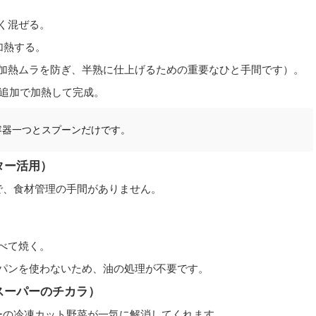
く混ぜる。
加熱する。
加熱ムラを防ぎ、半熟に仕上げるための重要なひと手間です）。
秒追加で加熱して完成。
容器一つとスプーンだけです。
ター活用）
で、食材管理の手間がありません。
。
べて焼く。
パンを使わないため、油の処理が不要です。
務スーパーのチカラ）
ーの冷凍カット野菜が一気に解消してくれます。