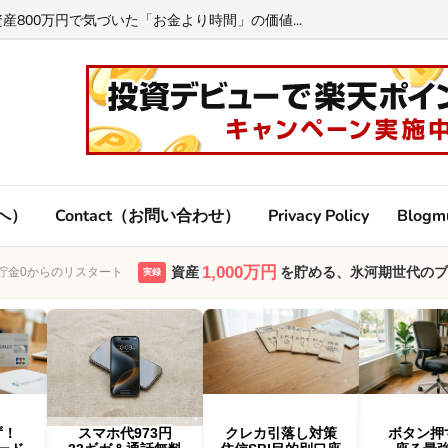
800万円で気づいた「お金より時間」の価値...
方へ）
Contact（お問い合わせ）
Privacy Policy
Blogm
1,000万円
資産
を貯める、氷河期世代のブ
・貯金0からのリスタート
実録
ず！
スマホ代973円
クレカ引落し対策
ボタン押