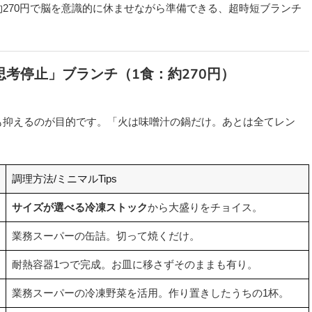
270円で脳を意識的に休ませながら準備できる、超時短ブランチ
思考停止」ブランチ（1食：約270円）
も抑えるのが目的です。「火は味噌汁の鍋だけ。あとは全てレン
調理方法/ミニマルTips
サイズが選べる冷凍ストック
から大盛りをチョイス。
業務スーパーの缶詰。切って焼くだけ。
耐熱容器1つで完成。お皿に移さずそのままも有り。
業務スーパーの冷凍野菜を活用。作り置きしたうちの1杯。