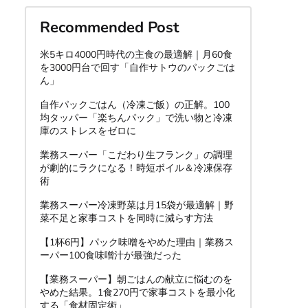
Recommended Post
米5キロ4000円時代の主食の最適解｜月60食
を3000円台で回す「自作サトウのパックごは
ん」
自作パックごはん（冷凍ご飯）の正解。100
均タッパー「楽ちんパック」で洗い物と冷凍
庫のストレスをゼロに
業務スーパー「こだわり生フランク」の調理
が劇的にラクになる！時短ボイル＆冷凍保存
術
業務スーパー冷凍野菜は月15袋が最適解｜野
菜不足と家事コストを同時に減らす方法
【1杯6円】パック味噌をやめた理由｜業務ス
ーパー100食味噌汁が最強だった
【業務スーパー】朝ごはんの献立に悩むのを
やめた結果。1食270円で家事コストを最小化
する「食材固定術」