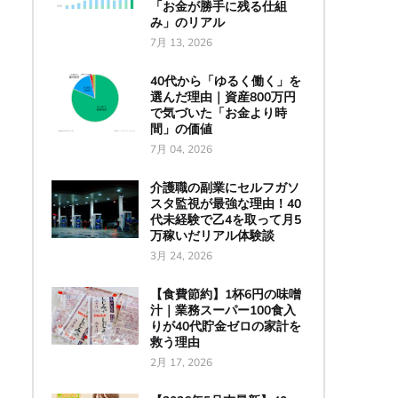
「お金が勝手に残る仕組
み」のリアル
7月 13, 2026
40代から「ゆるく働く」を
選んだ理由｜資産800万円
で気づいた「お金より時
間」の価値
7月 04, 2026
介護職の副業にセルフガソ
スタ監視が最強な理由！40
代未経験で乙4を取って月5
万稼いだリアル体験談
3月 24, 2026
【食費節約】1杯6円の味噌
汁｜業務スーパー100食入
りが40代貯金ゼロの家計を
救う理由
2月 17, 2026