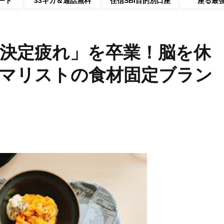
ード
33ギガ＆通話無料
住信SBI目的別口座
座る最
の「決定疲れ」を卒業！脳を休
ニマリストの食材固定ブラン